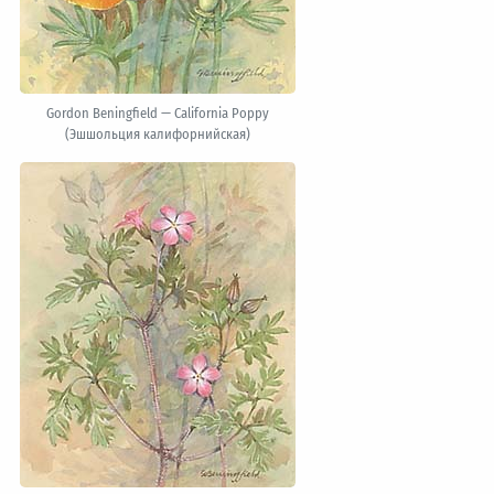
Gordon Beningfield — California Poppy
(Эшшольция калифорнийская)