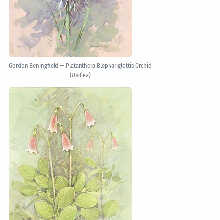
Gordon Beningfield — Platanthera Blephariglottis Orchid
(Любка)